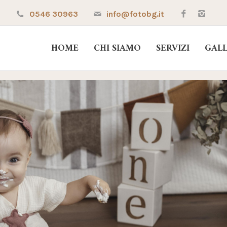
0546 30963
info@fotobg.it
HOME
CHI SIAMO
SERVIZI
GAL