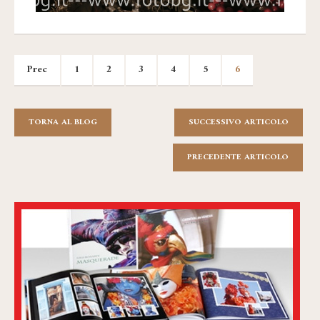
Prec
1
2
3
4
5
6
TORNA AL BLOG
SUCCESSIVO ARTICOLO
PRECEDENTE ARTICOLO