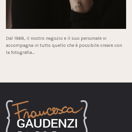
Dal 1968, il nostro negozio e il suo personale vi
accompagna in tutto quello che è possibile creare con
la fotografia...