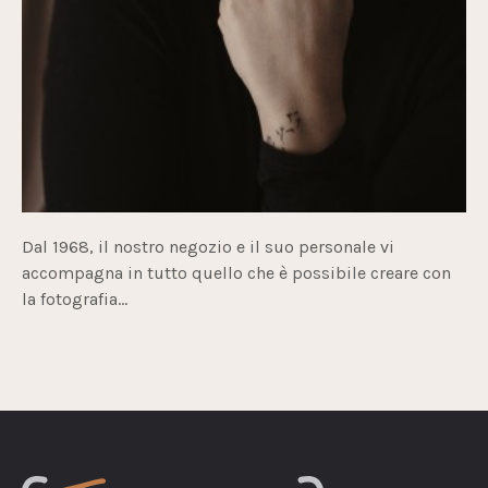
Dal 1968, il nostro negozio e il suo personale vi
accompagna in tutto quello che è possibile creare con
la fotografia...