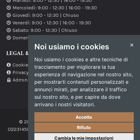
Martedì
:
9:00
-
12:30
|
16:00
-
19:30
Mercoledì
:
9:00
-
12:30
|
16:00
-
19:30
Giovedì
:
9:00
-
12:30
| Chiuso
Venerdì
:
9:00
-
12:30
|
16:00
-
19:30
Sabato
:
9:00
-
12:30
| Chiuso
Domenica
: Chiuso
✕
Noi usiamo i cookies
LEGAL & MORE
Noi usiamo i cookies e altre tecniche di
Cookie policy
tracciamento per migliorare la tua
Privacy policy
esperienza di navigazione nel nostro sito,
Admin
per mostrarti contenuti personalizzati e
annunci mirati, per analizzare il traffico
sul nostro sito, e per capire da dove
arrivano i nostri visitatori.
Accetto
© 2017 Foto B.G. di Gaudenzi Francesca P. IVA
Rifiuto
02231450392. Sviluppo HTML
Caterweb
. Sviluppo CMS
CicoNET
.
Cambia le mie impostazioni